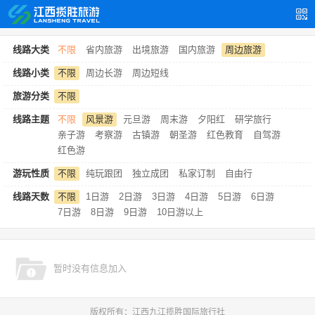
线路大类
不限
省内旅游
出境旅游
国内旅游
周边旅游
线路小类
不限
周边长游
周边短线
旅游分类
不限
线路主题
不限
风景游
元旦游
周末游
夕阳红
研学旅行
亲子游
考察游
古镇游
朝圣游
红色教育
自驾游
红色游
游玩性质
不限
纯玩跟团
独立成团
私家订制
自由行
线路天数
不限
1日游
2日游
3日游
4日游
5日游
6日游
7日游
8日游
9日游
10日游以上
暂时没有信息加入
版权所有：江西九江揽胜国际旅行社