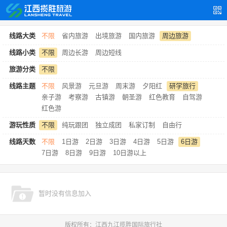
线路大类
不限
省内旅游
出境旅游
国内旅游
周边旅游
线路小类
不限
周边长游
周边短线
旅游分类
不限
线路主题
不限
风景游
元旦游
周末游
夕阳红
研学旅行
亲子游
考察游
古镇游
朝圣游
红色教育
自驾游
红色游
游玩性质
不限
纯玩跟团
独立成团
私家订制
自由行
线路天数
不限
1日游
2日游
3日游
4日游
5日游
6日游
7日游
8日游
9日游
10日游以上
暂时没有信息加入
版权所有：江西九江揽胜国际旅行社