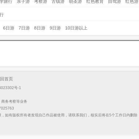
学旅行
亲子游
考察游
古镇游
朝圣游
红色教育
自驾游
红色游
行
6日游
7日游
8日游
9日游
10日游以上
回首页
023302号-1
）
、商务考察等业务
025763
献，如有版权所有者发现自己作品被使用，请联系我们，核实后将在5个工作日内删除