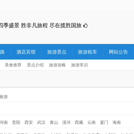
四季盛景 胜非凡旅程 尽在揽胜国旅
路
酒店宾馆
旅游景点
旅游租车
网站公告
美食推荐
景点介绍
旅游攻略
旅游常识
旅游
河南
贵阳
西安
武汉
黄山
漠河
西藏
云南
厦门
海南