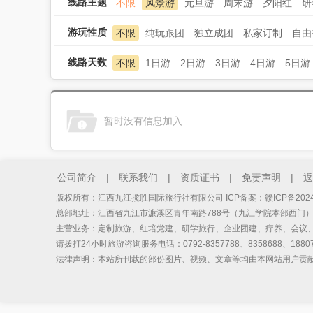
线路主题
不限
风景游
元旦游
周末游
夕阳红
研
游玩性质
不限
纯玩跟团
独立成团
私家订制
自由
线路天数
不限
1日游
2日游
3日游
4日游
5日游
暂时没有信息加入
公司简介
|
联系我们
|
资质证书
|
免责声明
|
返
版权所有：江西九江揽胜国际旅行社有限公司 ICP备案：
赣ICP备2024
总部地址：江西省九江市濂溪区青年南路788号（九江学院本部西门
主营业务：定制旅游、红培党建、研学旅行、企业团建、疗养、会议
请拨打24小时旅游咨询服务电话：0792-8357788、8358688、18807
法律声明：本站所刊载的部份图片、视频、文章等均由本网站用户贡