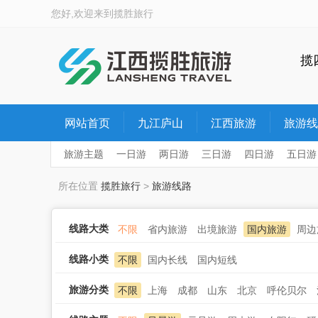
您好,欢迎来到
揽胜旅行
揽
网站首页
九江庐山
江西旅游
旅游线
旅游主题
一日游
两日游
三日游
四日游
五日游
所在位置
揽胜旅行
>
旅游线路
线路大类
不限
省内旅游
出境旅游
国内旅游
周边
线路小类
不限
国内长线
国内短线
旅游分类
不限
上海
成都
山东
北京
呼伦贝尔