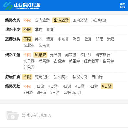
线路大类
不限
省内旅游
出境旅游
国内旅游
周边旅游
线路小类
不限
其它
亚洲
旅游分类
不限
美洲
澳洲
中东非
海岛
欧洲
印尼
港澳
东北亚
东南亚
线路主题
不限
风景游
元旦游
周末游
夕阳红
研学旅行
亲子游
考察游
古镇游
朝圣游
红色教育
自驾游
红色游
游玩性质
不限
纯玩跟团
独立成团
私家订制
自由行
线路天数
不限
1日游
2日游
3日游
4日游
5日游
6日游
7日游
8日游
9日游
10日游以上
暂时没有信息加入