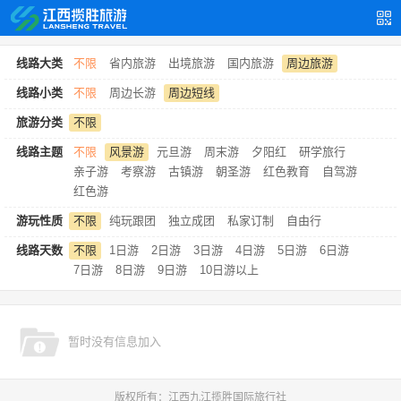
线路大类
不限
省内旅游
出境旅游
国内旅游
周边旅游
线路小类
不限
周边长游
周边短线
旅游分类
不限
线路主题
不限
风景游
元旦游
周末游
夕阳红
研学旅行
亲子游
考察游
古镇游
朝圣游
红色教育
自驾游
红色游
游玩性质
不限
纯玩跟团
独立成团
私家订制
自由行
线路天数
不限
1日游
2日游
3日游
4日游
5日游
6日游
7日游
8日游
9日游
10日游以上
暂时没有信息加入
版权所有：江西九江揽胜国际旅行社