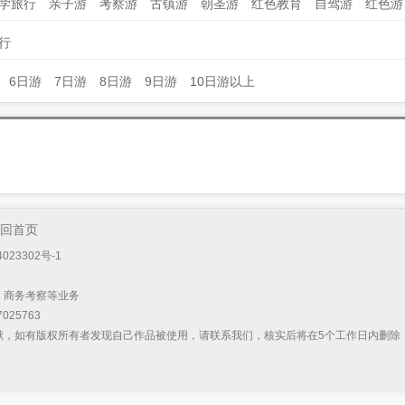
学旅行
亲子游
考察游
古镇游
朝圣游
红色教育
自驾游
红色游
行
6日游
7日游
8日游
9日游
10日游以上
回首页
023302号-1
）
、商务考察等业务
025763
献，如有版权所有者发现自己作品被使用，请联系我们，核实后将在5个工作日内删除