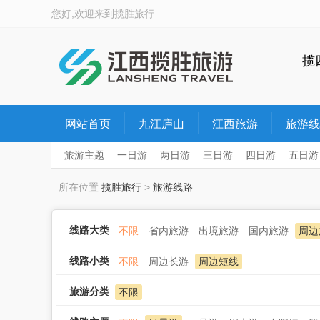
您好,欢迎来到
揽胜旅行
揽
网站首页
九江庐山
江西旅游
旅游线
旅游主题
一日游
两日游
三日游
四日游
五日游
所在位置
揽胜旅行
>
旅游线路
线路大类
不限
省内旅游
出境旅游
国内旅游
周边
线路小类
不限
周边长游
周边短线
旅游分类
不限