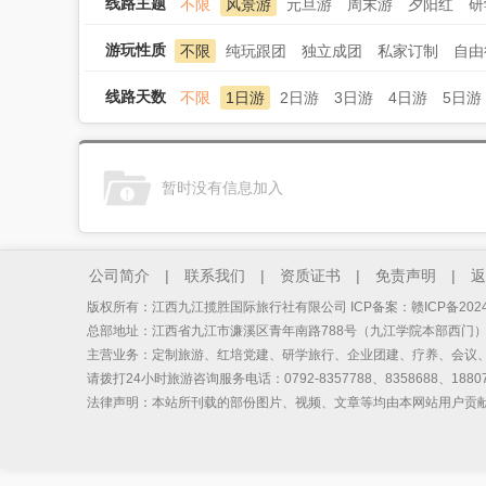
线路主题
不限
风景游
元旦游
周末游
夕阳红
研
游玩性质
不限
纯玩跟团
独立成团
私家订制
自由
线路天数
不限
1日游
2日游
3日游
4日游
5日游
暂时没有信息加入
公司简介
|
联系我们
|
资质证书
|
免责声明
|
返
版权所有：江西九江揽胜国际旅行社有限公司 ICP备案：
赣ICP备2024
总部地址：江西省九江市濂溪区青年南路788号（九江学院本部西门
主营业务：定制旅游、红培党建、研学旅行、企业团建、疗养、会议
请拨打24小时旅游咨询服务电话：0792-8357788、8358688、18807
法律声明：本站所刊载的部份图片、视频、文章等均由本网站用户贡