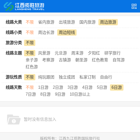
线路大类
不限
省内旅游
出境旅游
国内旅游
周边旅游
线路小类
不限
周边长游
周边短线
旅游分类
不限
线路主题
不限
风景游
元旦游
周末游
夕阳红
研学旅行
亲子游
考察游
古镇游
朝圣游
红色教育
自驾游
红色游
游玩性质
不限
纯玩跟团
独立成团
私家订制
自由行
线路天数
不限
1日游
2日游
3日游
4日游
5日游
6日游
7日游
8日游
9日游
10日游以上
暂时没有信息加入
版权所有：江西九江揽胜国际旅行社