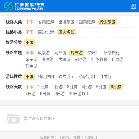
线路大类
不限
省内旅游
出境旅游
国内旅游
周边旅游
线路小类
不限
周边长游
周边短线
旅游分类
不限
线路主题
不限
风景游
元旦游
周末游
夕阳红
研学旅行
亲子游
考察游
古镇游
朝圣游
红色教育
自驾游
红色游
游玩性质
不限
纯玩跟团
独立成团
私家订制
自由行
线路天数
不限
1日游
2日游
3日游
4日游
5日游
6日游
7日游
8日游
9日游
10日游以上
暂时没有信息加入
版权所有：江西九江揽胜国际旅行社